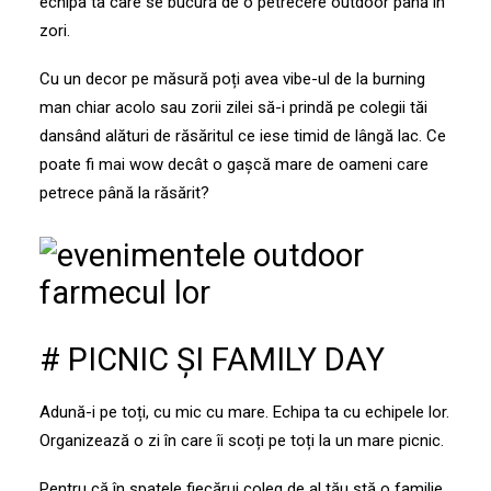
echipa ta care se bucură de o petrecere outdoor până în
zori.
Cu un decor pe măsură poți avea vibe-ul de la burning
man chiar acolo sau zorii zilei să-i prindă pe colegii tăi
dansând alături de răsăritul ce iese timid de lângă lac. Ce
poate fi mai wow decât o gașcă mare de oameni care
petrece până la răsărit?
# PICNIC ȘI FAMILY DAY
Adună-i pe toți, cu mic cu mare. Echipa ta cu echipele lor.
Organizează o zi în care îi scoți pe toți la un mare picnic.
Pentru că în spatele fiecărui coleg de al tău stă o familie