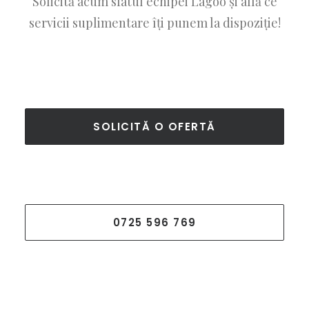
Solicită acum sfatul echipei Lagoo și află ce
servicii suplimentare îți punem la dispoziție!
SOLICITĂ O OFERTĂ
0725 596 769