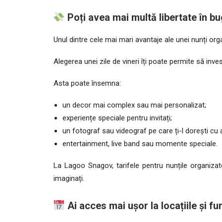
Poți avea mai multă libertate în bu
Unul dintre cele mai mari avantaje ale unei nunți org
Alegerea unei zile de vineri îți poate permite să inv
Asta poate însemna:
un decor mai complex sau mai personalizat;
experiențe speciale pentru invitați;
un fotograf sau videograf pe care ți-l dorești cu 
entertainment, live band sau momente speciale.
La Lagoo Snagov, tarifele pentru nunțile organizat
imaginați.
Ai acces mai ușor la locațiile și fur