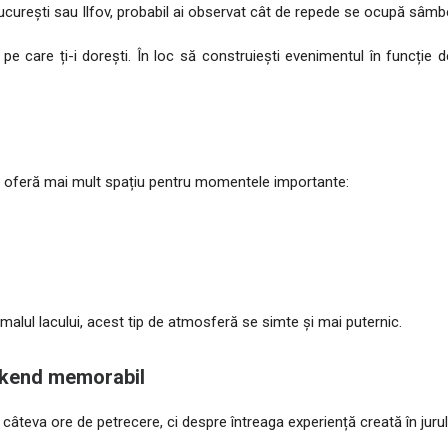
București sau Ilfov, probabil ai observat cât de repede se ocupă sâmbe
 pe care ți-i dorești. În loc să construiești evenimentul în funcție d
rea oferă mai mult spațiu pentru momentele importante:
alul lacului, acest tip de atmosferă se simte și mai puternic.
ekend memorabil
câteva ore de petrecere, ci despre întreaga experiență creată în juru