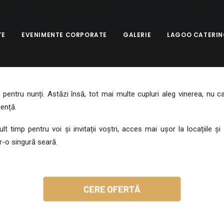
TE
EVENIMENTE CORPORATE
GALERIE
LAGOO CATERI
entru nunți. Astăzi însă, tot mai multe cupluri aleg vinerea, nu ca 
iență.
imp pentru voi și invitații voștri, acces mai ușor la locațiile și f
r-o singură seară.