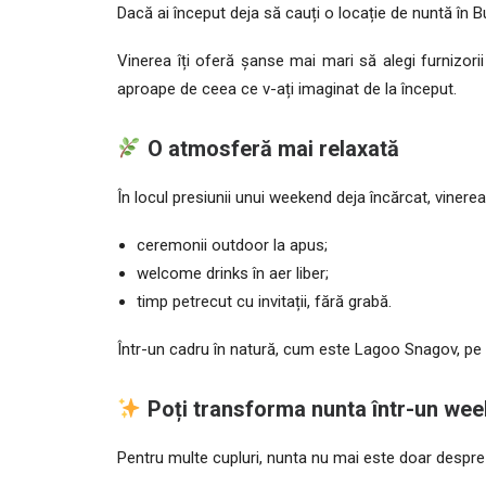
Dacă ai început deja să cauți o locație de nuntă în 
Vinerea îți oferă șanse mai mari să alegi furnizorii
aproape de ceea ce v-ați imaginat de la început.
O atmosferă mai relaxată
În locul presiunii unui weekend deja încărcat, vine
ceremonii outdoor la apus;
welcome drinks în aer liber;
timp petrecut cu invitații, fără grabă.
Într-un cadru în natură, cum este Lagoo Snagov, pe m
Poți transforma nunta într-un we
Pentru multe cupluri, nunta nu mai este doar despre 