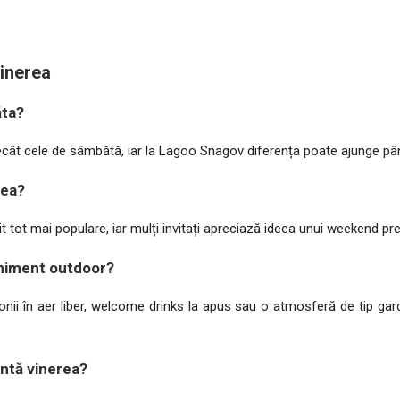
vinerea
ăta?
decât cele de sâmbătă, iar la Lagoo Snagov diferența poate ajunge pân
rea?
nit tot mai populare, iar mulți invitați apreciază ideea unui weekend pr
eniment outdoor?
onii în aer liber, welcome drinks la apus sau o atmosferă de tip ga
untă vinerea?