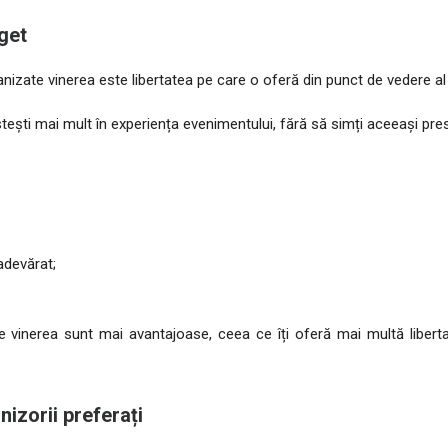
get
anizate vinerea este libertatea pe care o oferă din punct de vedere al
estești mai mult în experiența evenimentului, fără să simți aceeași pre
adevărat;
e vinerea sunt mai avantajoase, ceea ce îți oferă mai multă libert
nizorii preferați