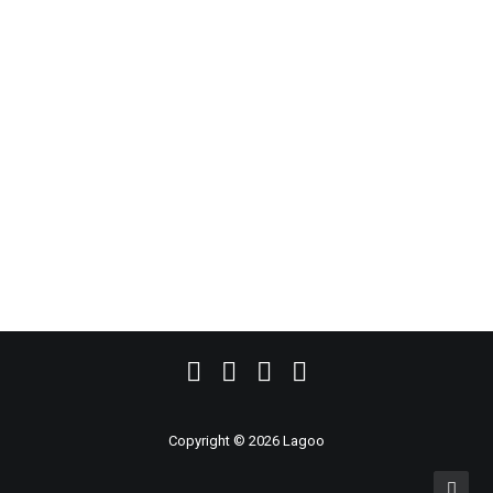
Cum îți planifici ziua nunții
fără stres – Ghid complet
După ce ai rezervat locația, ai ales meniul și ai
stabilit furnizorii, urmează…
by Laura Constantin
Copyright © 2026 Lagoo